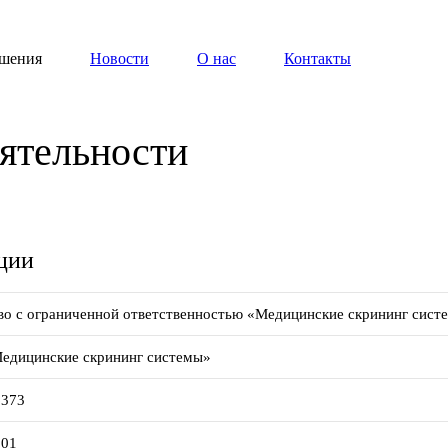
шения
Новости
О нас
Контакты
ятельности
ации
о с ограниченной ответственностью «Медицинские скрининг сист
дицинские скрининг системы»
6373
001