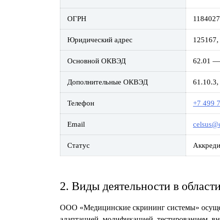
ОГРН
118402
Юридический адрес
125167,
Основной ОКВЭД
62.01
—
Дополнительные ОКВЭД
61.10.3,
Телефон
+7 499 
Email
celsus@c
Статус
Аккреди
2. Виды деятельности в облас
ООО «Медицинские скрининг системы» осущест
адаптацией, модификацией, тестированием, в