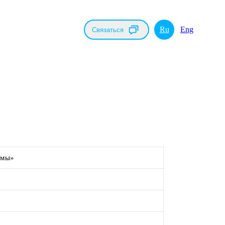
Ru
Eng
Связаться
емы»