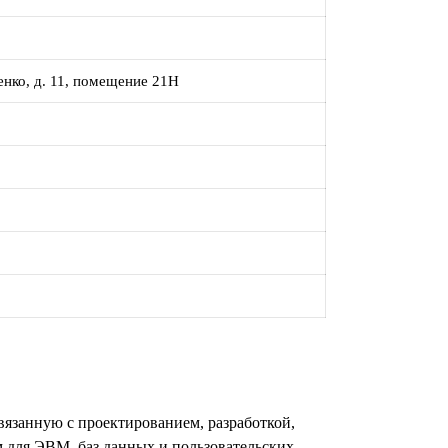
енко, д. 11, помещение 21Н
язанную с проектированием, разработкой,
 для ЭВМ, баз данных и пользовательских