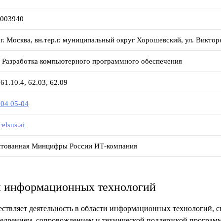
7003940
 г. Москва, вн.тер.г. муниципальный округ Хорошевский, ул. Виктор
Разработка компьютерного программного обеспечения
 61.10.4, 62.03, 62.09
704 05-04
elsus.ai
тованная Минцифры России ИТ-компания
ти информационных технологий
вляет деятельность в области информационных технологий, св
недрением, сопровождением и технической поддержкой программ