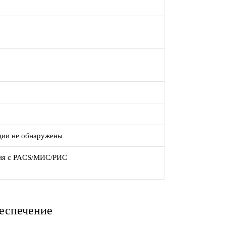
ции не обнаружены
ация с PACS/МИС/РИС
беспечение