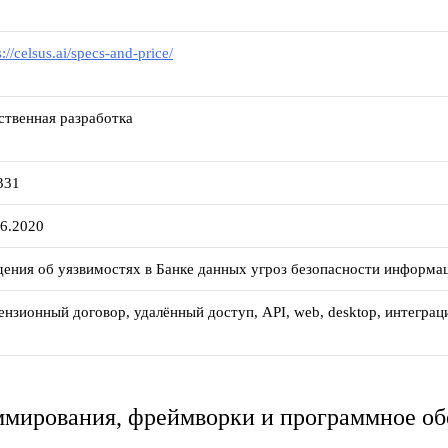
s://celsus.ai/specs-and-price/
ственная разработка
331
06.2020
дения об уязвимостях в Банке данных угроз безопасности информа
ензионный договор, удалённый доступ, API, web, desktop, интегр
ммирования, фреймворки и программное о