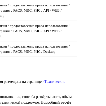
нзия / предоставление права использования /
грация с PACS, МИС, РИС / API / WEB /
top
нзия / предоставление права использования /
грация с PACS, МИС, РИС / API / WEB /
top
нзия / предоставление права использования /
грация с PACS, МИС, РИС / Desktop
ия размещена на странице
«Технические
спользования, способа развёртывания, объёма
ехнической поддержке. Подробный расчёт