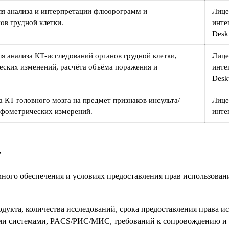
ля анализа и интерпретации флюорограмм и
Лице
ов грудной клетки.
инте
Desk
ля анализа КТ-исследований органов грудной клетки,
Лице
еских изменений, расчёта объёма поражения и
инте
Desk
а КТ головного мозга на предмет признаков инсульта/
Лице
рфометрических измерений.
инте
г
ного обеспечения и условиях предоставления прав использован
дукта, количества исследований, срока предоставления права и
и системами, PACS/РИС/МИС, требований к сопровождению и т