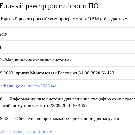
 Единый реестр российского ПО
Единый реестр российских программ для ЭВМ и баз данных.
ьс®
4
 «Медицинские скрининг системы»
09.2020, приказ Минкомсвязи России от 31.08.2020 № 429
tr.digital.gov.ru/reestr/308314/
20 — Информационные системы для решения специфических отрасле
ерждённому приказом от 22.09.2020 № 486)
29.32 — Обеспечение программное прикладное для загрузки
s://celsus.ai/specs-and-price/