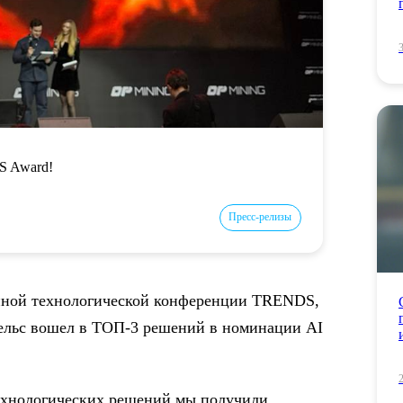
S Award!
Пресс-релизы
упной технологической конференции TRENDS,
ельс вошел в ТОП-3 решений в номинации AI
ехнологических решений мы получили