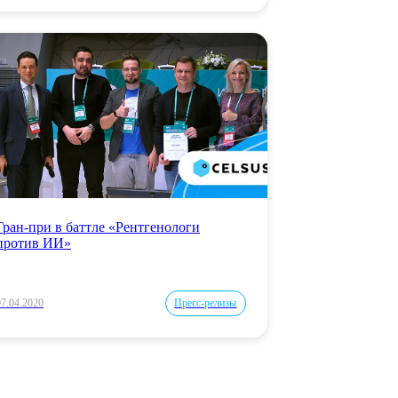
Гран-при в баттле «Рентгенологи
против ИИ»
07.04.2020
Пресс-релизы