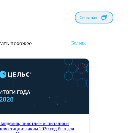
Связаться
тать похожее
Больше
Пандемия, пилотные испытания и
инвестиции: каким 2020 год был для