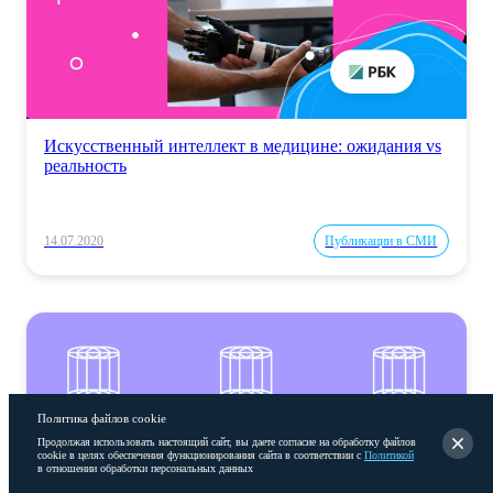
Искусственный интеллект в медицине: ожидания vs
реальность
14.07.2020
Публикации в СМИ
Политика файлов cookie
Продолжая использовать настоящий сайт, вы даете согласие на обработку файлов
cookie в целях обеспечения функционирования сайта в соответствии с
Политикой
в отношении обработки персональных данных