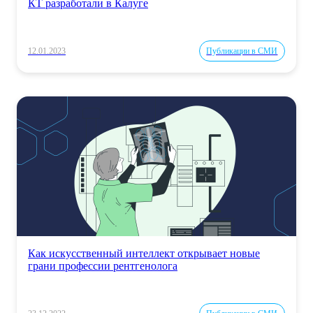
КТ разработали в Калуге
12.01.2023
Публикации в СМИ
Как искусственный интеллект открывает новые
грани профессии рентгенолога